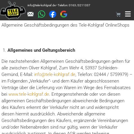
Zum
info@tele-kohlgraf.de • Telefon: 0163 /3211337
Inhalt
springen
Allgemeine Geschäftsbedingungen des Tele-Kohlgraf OnlineShops
Allgemeines und Geltungsbereich
Die nachstehenden Allgemeinen Geschäftsbedingungen gelten für
alle zwischen Oliver Kohlgraf, Zum Wehr 4, 53937 Schleiden-
Gemünd, E-Mail:
info@tele-kohlgraf.de
, Telefon: 02444 / 5759979) –
im Folgenden „Verkäufer“- und dem Käufer abgeschlossenen
Verträge über die Lieferung von Waren im Wege des Fernabsatzes
bei
www.tele-kohlgraf.de
. Entgegenstehende oder von diesen
allgemeinen Geschäftsbedingungen abweichende Bedingungen
des Käufers erkennt der Verkäufer nicht an und widerspricht
diesen hiermit ausdrücklich. Abweichende allgemeine
Geschäftsbedingungen des Käufers, ergänzende Vereinbarungen
und/oder Nebenabreden sind nur gültig, wenn der Verkäufer
ausdrücklich zustimmt. In diesen AGB werden teilweise