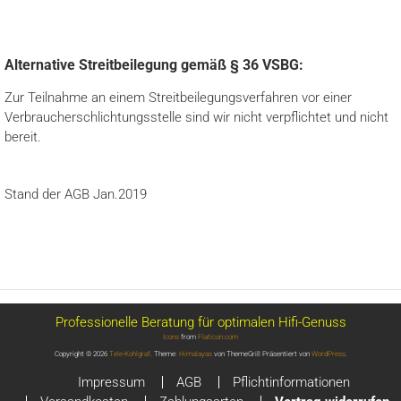
Alternative Streitbeilegung gemäß § 36 VSBG:
Zur Teilnahme an einem Streitbeilegungsverfahren vor einer
Verbraucherschlichtungsstelle sind wir nicht verpflichtet und nicht
bereit.
Stand der AGB Jan.2019
Professionelle Beratung für optimalen Hifi-Genuss
Icons
from
Flaticon.com
Copyright © 2026
Tele-Kohlgraf
. Theme:
Himalayas
von ThemeGrill Präsentiert von
WordPress
.
Impressum
AGB
Pflichtinformationen