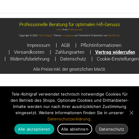
Professionelle Beratung für optimalen Hifi-Genuss
Icons
from
Flaticon.com
Copyright © 2026
Tele-Kohlgraf
. Theme:
Himalayas
von ThemeGrill Präsentiert von
WordPress
.
Impressum
AGB
Pflichtinformationen
Versandkosten
Zahlungsarten
Vertrag widerrufen
Widerrufsbelehrung
Datenschutz
Cookie-Einstellungen
Alle Preise inkl. der gesetzlichen MwSt.
Tele-Kohlgraf verwendet technisch notwendige Cookies für
den Betrieb des Shops. Optionale Cookies und Drittanbieter-
Inhalte werden nur nach Ihrer ausdrücklichen Zustimmung
eingesetzt. Weitere Informationen finden Sie in unserer
Datenschutzerklärung
.
Alle akzeptieren
Alle ablehnen
Datenschutz