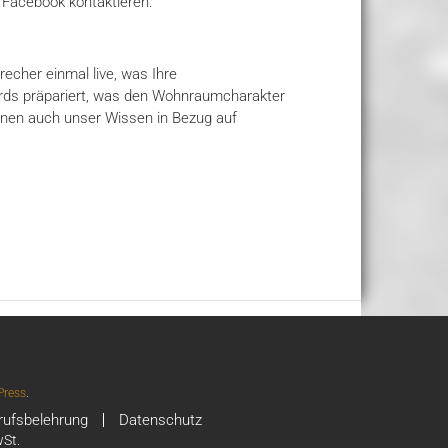
r Facebook kontaktieren.
echer einmal live, was Ihre
ards präpariert, was den Wohnraumcharakter
Ihnen auch unser Wissen in Bezug auf
ress
.
rufsbelehrung
Datenschutz
wSt.