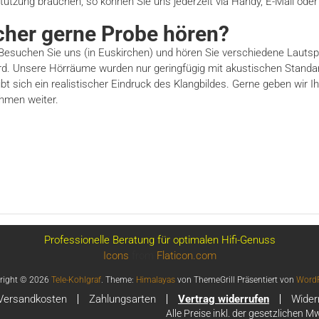
tützung brauchen, so können Sie uns jederzeit via Handy, E-Mail ode
cher gerne Probe hören?
Besuchen Sie uns (in Euskirchen) und hören Sie verschiedene Lautspr
ird. Unsere Hörräume wurden nur geringfügig mit akustischen Stand
bt sich ein realistischer Eindruck des Klangbildes. Gerne geben wir 
hmen weiter.
Professionelle Beratung für optimalen Hifi-Genuss
Icons
from
Flaticon.com
right © 2026
Tele-Kohlgraf
. Theme:
Himalayas
von ThemeGrill Präsentiert von
WordP
Versandkosten
Zahlungsarten
Vertrag widerrufen
Wider
Alle Preise inkl. der gesetzlichen M