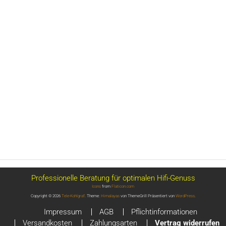
Professionelle Beratung für optimalen Hifi-Genuss
Icons
from
Flaticon.com
Copyright © 2026
Tele-Kohlgraf
. Theme:
Himalayas
von ThemeGrill Präsentiert von
WordPress
.
Impressum
AGB
Pflichtinformationen
Versandkosten
Zahlungsarten
Vertrag widerrufen