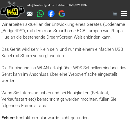
Zum
info@tele-kohlgraf.de • Telefon: 0163 /3211337
Inhalt
springen
Wir arbeiten aktuell an der Entwicklung eines Gerätes (Codename
„Bridge4DS“), mit dem man Smarthome RGB Lampen wie Philips
Hue an die bestehende DreamScreen Welt anbinden kann.
Das Gerät wird sehr klein sein, und nur mit einem einfachen USB
Kabel mit Strom versorgt werden.
Die Einbindung ins WLAN erfolgt über WPS Schnellverbindung, das
Gerät kann im Anschluss über eine Weboverfläche eingestellt
werden.
Wenn Sie Interesse haben und bei Neuigkeiten (Betatest,
Verkaufsstart etc) benachrichtigt werden möchten, füllen Sie
folgendes Formular aus:
Fehler:
Kontaktformular wurde nicht gefunden.