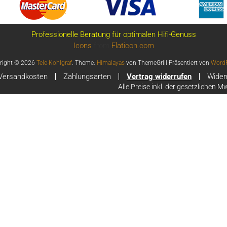
Professionelle Beratung für optimalen Hifi-Genuss
Icons
from
Flaticon.com
right © 2026
Tele-Kohlgraf
. Theme:
Himalayas
von ThemeGrill Präsentiert von
WordP
Versandkosten
Zahlungsarten
Vertrag widerrufen
Wider
Alle Preise inkl. der gesetzlichen M