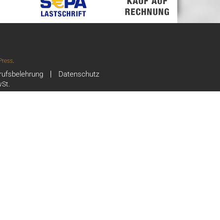
ress
.
rufsbelehrung
Datenschutz
wSt.