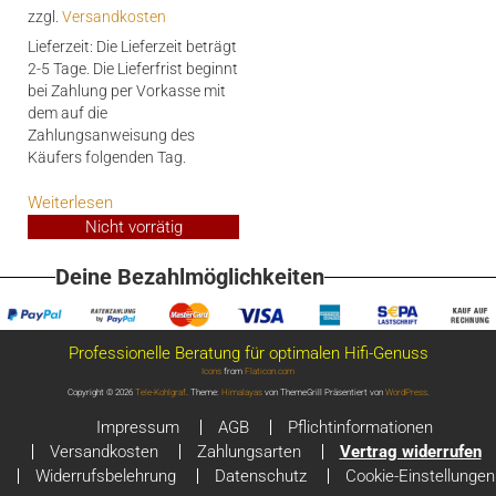
zzgl.
Versandkosten
634,00€
579,00€.
Lieferzeit:
Die Lieferzeit beträgt
2-5 Tage. Die Lieferfrist beginnt
bei Zahlung per Vorkasse mit
dem auf die
Zahlungsanweisung des
Käufers folgenden Tag.
Weiterlesen
Nicht vorrätig
Deine Bezahlmöglichkeiten
Professionelle Beratung für optimalen Hifi-Genuss
Icons
from
Flaticon.com
Copyright © 2026
Tele-Kohlgraf
. Theme:
Himalayas
von ThemeGrill Präsentiert von
WordPress
.
Impressum
AGB
Pflichtinformationen
Versandkosten
Zahlungsarten
Vertrag widerrufen
Widerrufsbelehrung
Datenschutz
Cookie-Einstellungen