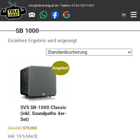
Zum
info@tele-kohlgraf.de • Telefon: 0163 /3211337
Inhalt
springen
SB 1000
Einzelnes Ergebnis wird angezeigt
Angebot!
SVS SB-1000 Classic
(inkl. Soundpaths 4er-
Set)
Ursprünglicher
Aktueller
634,00
€
579,00
€
Preis
Preis
inkl. 19 % MwSt.
war:
ist: