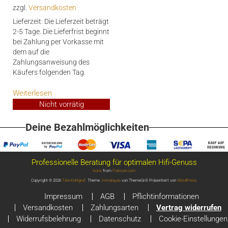
zzgl.
Versandkosten
984,00€
750,00€.
Lieferzeit:
Die Lieferzeit beträgt
2-5 Tage. Die Lieferfrist beginnt
bei Zahlung per Vorkasse mit
dem auf die
Zahlungsanweisung des
Käufers folgenden Tag.
Weiterlesen
Nicht vorrätig
Deine Bezahlmöglichkeiten
Professionelle Beratung für optimalen Hifi-Genuss
Icons
from
Flaticon.com
Copyright © 2026
Tele-Kohlgraf
. Theme:
Himalayas
von ThemeGrill Präsentiert von
WordPress
.
Impressum
AGB
Pflichtinformationen
Versandkosten
Zahlungsarten
Vertrag widerrufen
Widerrufsbelehrung
Datenschutz
Cookie-Einstellungen