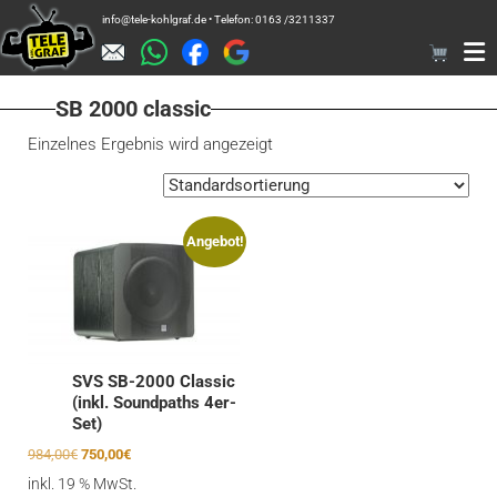
Zum
info@tele-kohlgraf.de • Telefon: 0163 /3211337
Inhalt
springen
SB 2000 classic
Einzelnes Ergebnis wird angezeigt
Angebot!
SVS SB-2000 Classic
(inkl. Soundpaths 4er-
Set)
Ursprünglicher
Aktueller
984,00
€
750,00
€
Preis
Preis
inkl. 19 % MwSt.
war:
ist: