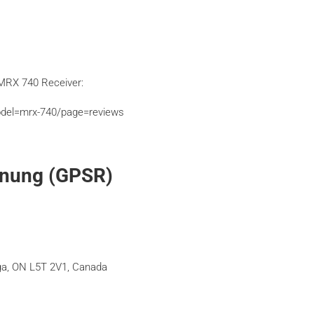
MRX 740 Receiver:
odel=mrx-740/page=reviews
dnung (GPSR)
a, ON L5T 2V1, Canada