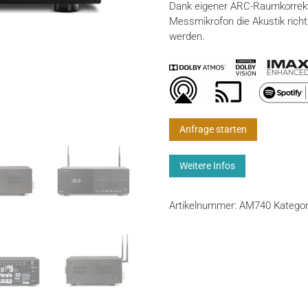
Dank eigener ARC-Raumkorrekt
Messmikrofon die Akustik rich
werden.
Anfrage starten
Weitere Infos
Artikelnummer:
AM740
Kategor