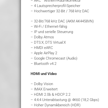
– ARC™ Anthem-Raumkorrektur
– 4 Lautsprecherprofil-Speicher
– Hochwertiger 32-Bit / 768 kHz DAC
– 32-Bit/768 kHz DAC (AKM AK4458VN)
– Wi-Fi / Ethernet-fähig
– IP und serielle Steuerung
– Dolby Atmos
– DTS:X, DTS Virtual:X
– HMDI eARC
– Apple AirPlay 2
– Google Chromecast (Audio)
– Bluetooth v4.2
HDMI und Video
– Dolby Vision
– IMAX Erweitert
– HDMI 2.0b & HDCP 2.2
– 4:4:4 Unterabtastung @ 4K60 (18,2 Gbps)
– Hoher Dynamikbereich (HDR)