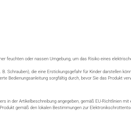
iner feuchten oder nassen Umgebung, um das Risiko eines elektrisc
z. B. Schrauben), die eine Erstickungsgefahr für Kinder darstellen kön
eferte Bedienungsanleitung sorgfältig durch, bevor Sie das Produkt ve
rs in der Artikelbeschreibung angegeben, gemäß EU-Richtlinien mit ei
 Produkt gemäß den lokalen Bestimmungen zur Elektronikschrottentso