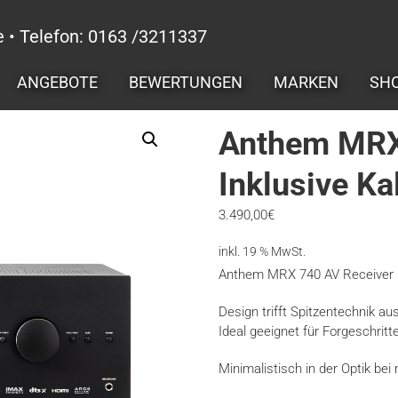
e • Telefon: 0163 /3211337
ANGEBOTE
BEWERTUNGEN
MARKEN
SH
Anthem MRX
Inklusive Ka
3.490,00
€
inkl. 19 % MwSt.
Anthem MRX 740 AV Receiver
Design trifft Spitzentechnik a
Ideal geeignet für Forgeschritt
Minimalistisch in der Optik be