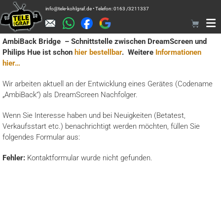
Zum
info@tele-kohlgraf.de • Telefon: 0163 /3211337
Inhalt
springen
AmbiBack Bridge – Schnittstelle zwischen DreamScreen und
Philips Hue ist schon
hier bestellbar
.
Weitere
Informationen
hier…
Wir arbeiten aktuell an der Entwicklung eines Gerätes (Codename
„AmbiBack“) als DreamScreen Nachfolger.
Wenn Sie Interesse haben und bei Neuigkeiten (Betatest,
Verkaufsstart etc.) benachrichtigt werden möchten, füllen Sie
folgendes Formular aus:
Fehler:
Kontaktformular wurde nicht gefunden.