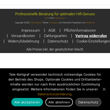
Professionelle Beratung für optimalen Hifi-Genuss
Icons
from
Flaticon.com
Copyright © 2026
Tele-Kohlgraf
. Theme:
Himalayas
von ThemeGrill Präsentiert von
WordPress
.
Impressum
AGB
Pflichtinformationen
Versandkosten
Zahlungsarten
Vertrag widerrufen
Widerrufsbelehrung
Datenschutz
Cookie-Einstellungen
Alle Preise inkl. der gesetzlichen MwSt.
Tele-Kohlgraf verwendet technisch notwendige Cookies für
den Betrieb des Shops. Optionale Cookies und Drittanbieter-
Inhalte werden nur nach Ihrer ausdrücklichen Zustimmung
eingesetzt. Weitere Informationen finden Sie in unserer
Datenschutzerklärung
.
Alle akzeptieren
Alle ablehnen
Datenschutz