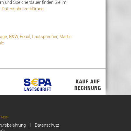
n und Speicherdauer finden Sie im
r
Datenschutzerklärung
.
rage
,
B&W
,
Focal
,
Lautsprecher
,
Martin
le
ress
.
rufsbelehrung
Datenschutz