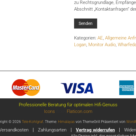
zu Rechtsgrundlage, Empfänger
Abschnitt „Kontaktanfragen“ de
Kategorien:
AE
,
Allgemeine Anf
Logan
,
Monitor Audio
,
Wharfeda
Professionelle Beratung für optimalen Hifi-Genuss
Icons
from
Flaticon.com
right © 2026
Tele-Kohlgraf
. Theme:
Himalayas
von ThemeGrill Präsentiert von
WordP
Versandkosten
Zahlungsarten
Vertrag widerrufen
Wider