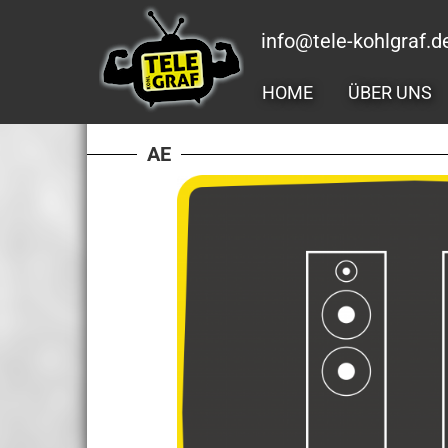
Zum
Inhalt
info@tele-kohlgraf.d
springen
HOME
ÜBER UNS
AE