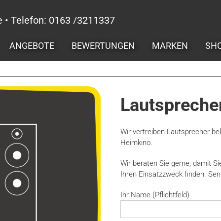
e • Telefon: 0163 /3211337
ANGEBOTE
BEWERTUNGEN
MARKEN
SH
Lautspreche
Wir vertreiben Lautsprecher b
Heimkino.
Wir beraten Sie gerne, damit 
Ihren Einsatzzweck finden. Sen
Ihr Name (Pflichtfeld)