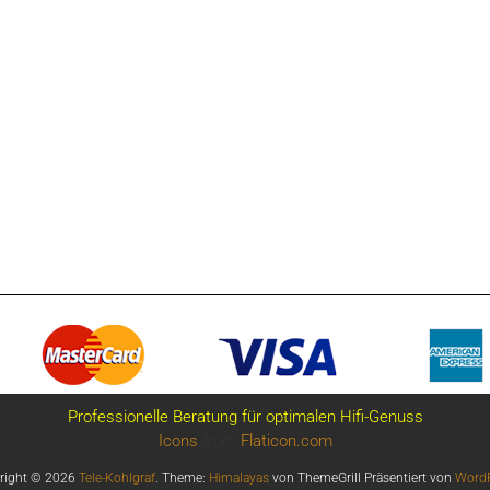
Professionelle Beratung für optimalen Hifi-Genuss
Icons
from
Flaticon.com
right © 2026
Tele-Kohlgraf
. Theme:
Himalayas
von ThemeGrill Präsentiert von
WordP