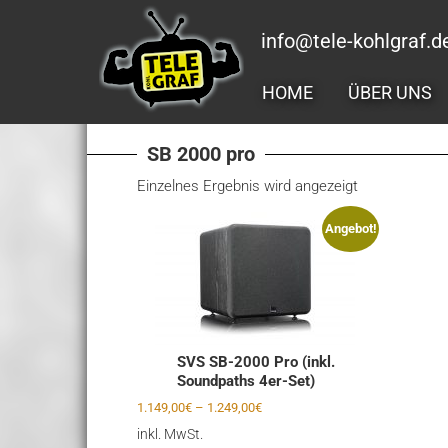
Zum
Inhalt
info@tele-kohlgraf.d
springen
HOME
ÜBER UNS
SB 2000 pro
Einzelnes Ergebnis wird angezeigt
Angebot!
SVS SB-2000 Pro (inkl.
Soundpaths 4er-Set)
1.149,00
€
–
1.249,00
€
inkl. MwSt.