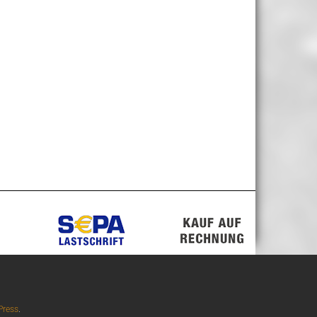
ress
.