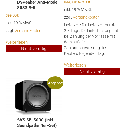
Ursprünglicher
Aktueller
DSPeaker Anti-Mode
634,00
€
579,00
€
Preis
Preis
8033 S-II
inkl. 19 % MwSt.
war:
ist:
399,00
€
zzgl.
Versandkosten
634,00€
579,00€.
inkl. 19 % MwSt.
Lieferzeit:
Die Lieferzeit beträgt
zzgl.
Versandkosten
2-5 Tage. Die Lieferfrist beginnt
bei Zahlung per Vorkasse mit
Weiterlesen
dem auf die
Zahlungsanweisung des
Nicht vorrätig
Käufers folgenden Tag.
Weiterlesen
Nicht vorrätig
Angebot!
SVS SB-5000 (inkl.
Soundpaths 4er-Set)