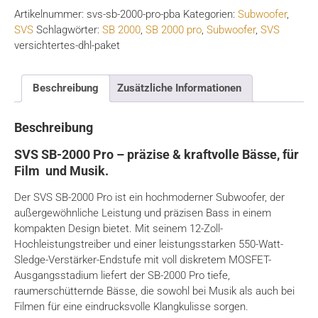
Artikelnummer:
svs-sb-2000-pro-pba
Kategorien:
Subwoofer
,
Pro
SVS
Schlagwörter:
SB 2000
,
SB 2000 pro
,
Subwoofer
,
SVS
(inkl.
versichtertes-dhl-paket
Soundpaths
4er-
Set)
Beschreibung
Zusätzliche Informationen
Menge
Beschreibung
SVS SB-2000 Pro – präzise & kraftvolle Bässe, für
Film und Musik.
Der SVS SB-2000 Pro ist ein hochmoderner Subwoofer, der
außergewöhnliche Leistung und präzisen Bass in einem
kompakten Design bietet. Mit seinem 12-Zoll-
Hochleistungstreiber und einer leistungsstarken 550-Watt-
Sledge-Verstärker-Endstufe mit voll diskretem MOSFET-
Ausgangsstadium liefert der SB-2000 Pro tiefe,
raumerschütternde Bässe, die sowohl bei Musik als auch bei
Filmen für eine eindrucksvolle Klangkulisse sorgen.