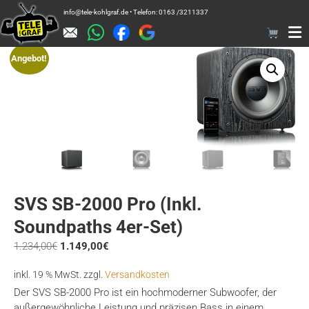
Zum
info@tele-kohlgraf.de • Telefon: 0163 /3211337
Inhalt
springen
Angebot!
SVS SB-2000 Pro (inkl.
Soundpaths 4er-Set)
Ursprünglicher
Aktueller
1.234,00
€
1.149,00
€
Preis
Preis
inkl. 19 % MwSt.
zzgl.
Versandkosten
war:
ist:
1.234,00€
1.149,00€.
Der SVS SB-2000 Pro ist ein hochmoderner Subwoofer, der
außergewöhnliche Leistung und präzisen Bass in einem