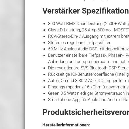
Verstärker Spezifikatio
800 Watt RMS Dauerleistung (2500+ Watt 
Class D Leistung, 25 Amp 600 Volt MOSFET
RCA-Stereo-Ein- / Ausgang mit extrem bre
Stufenlos regelbare Tiefpassfilter
50-MHz-Analog-Audio-DSP mit doppelt präzis
Benutzer einstellbare Tiefpass-, Phasen-,
Anbindung an Lautsprecherpaare und opt
Die revolutionäre SVS Bluetooth DSP-Steuer
Rückseitige ICI-Benutzeroberfläche (Intelli
Auto / On und 3-30 V AC / DC-Trigger für m
Eingangsimpedanz 16 kOhm (unsymmetrisc
Green 0,5 Watt niedriger Stromverbrauch 
Smartphone-App, für Apple und Android Plat
Produktsicherheitsver
Herstellerinformationen: