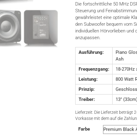
Die fortschrittliche 50 MHz DS
Steuerung und Feinabstimmung
gewährleistet eine optimale Kla
den Subwoofer bequem vom Sma
individuellen Hörvorlieben un
anzupassen.
Ausführung:
Piano Glo
Ash
Frequenzgang:
18-270Hz 
Leistung:
800 Watt 
Prinzip:
Geschlos
Treiber:
13″ (33cm
Lieferzeit:
Die Lieferzeit beträgt 2
Vorkasse mit dem auf die Zahlu
Farbe