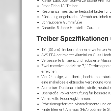
Klavier Lack oder Schwarze Esche Premium
Front Firing 13″ Treiber
Resonanzarmes Sicherheitsstahlgitter für
Rückseitig angebrachte Verstärkereinheit mi
Schraubbare Gummifüße
Garantie: 5 Jahre Hersteller Garantie
Treiber Spezifikationen 
13” (33 cm) Treiber mit einer erweiterten 
SVS FEA-optimierter Aluminium-Guss Hoch
Verbesserte Effizienz und reduzierte Masse
Zwei massive, dedizierte 7,1″ Ferritmagnet
erreichen
Vier 24-polige, versilberte, hochtemperatu
eine makellose elektrische Verbindung vom
Aluminium-Dustcap, leichte, steife, neutral
Übergroße Polkernentlüftung für bessere Kü
Vernickelte Federzugklemmen.
Präzisionsgefertigte Motorelemente und eng
Finite Element Analysis (FEA) optimierte St