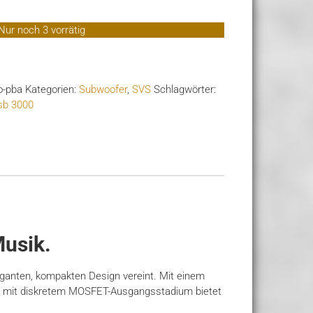
Nur noch 3 vorrätig
o-pba
Kategorien:
Subwoofer
,
SVS
Schlagwörter:
sb 3000
Musik.
eganten, kompakten Design vereint. Mit einem
ers mit diskretem MOSFET-Ausgangsstadium bietet