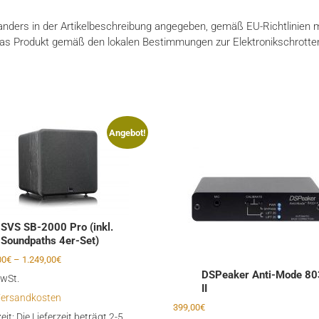
nders in der Artikelbeschreibung angegeben, gemäß EU-Richtlinien mit
das Produkt gemäß den lokalen Bestimmungen zur Elektronikschrotten
Angebot!
SVS SB-2000 Pro (inkl.
Soundpaths 4er-Set)
00
€
–
1.249,00
€
DSPeaker Anti-Mode 80
MwSt.
II
ersandkosten
399,00
€
zeit:
Die Lieferzeit beträgt 2-5