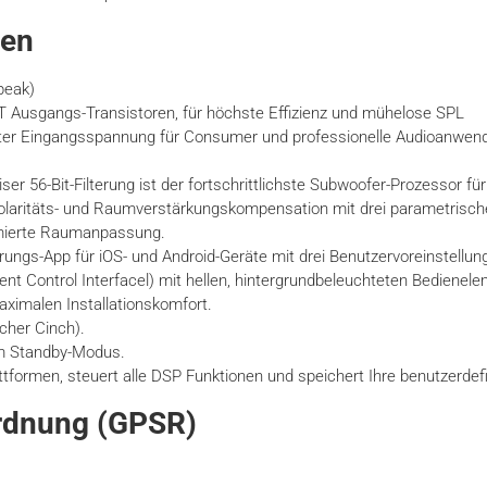
nen
peak)
 Ausgangs-Transistoren, für höchste Effizienz und mühelose SPL
iter Eingangsspannung für Consumer und professionelle Audioanwen
er 56-Bit-Filterung ist der fortschrittlichste Subwoofer-Prozessor fü
 Polaritäts- und Raumverstärkungskompensation mit drei parametrisch
imierte Raumanpassung.
ungs-App für iOS- und Android-Geräte mit drei Benutzervoreinstellun
gent Control Interfacel) mit hellen, hintergrundbeleuchteten Bedienel
aximalen Installationskomfort.
her Cinch).
im Standby-Modus.
tformen, steuert alle DSP Funktionen und speichert Ihre benutzerdefi
ordnung (GPSR)