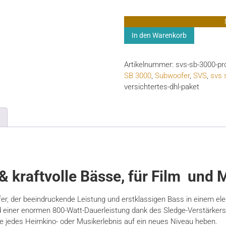
SVS
In den Warenkorb
SB-
3000
Artikelnummer:
svs-sb-3000-pr
(inkl.
SB 3000
,
Subwoofer
,
SVS
,
svs 
Soundpaths
versichtertes-dhl-paket
4er-
Set)
Menge
 kraftvolle Bässe, für Film und 
r, der beeindruckende Leistung und erstklassigen Bass in einem el
und einer enormen 800-Watt-Dauerleistung dank des Sledge-Verstärk
die jedes Heimkino- oder Musikerlebnis auf ein neues Niveau heben.