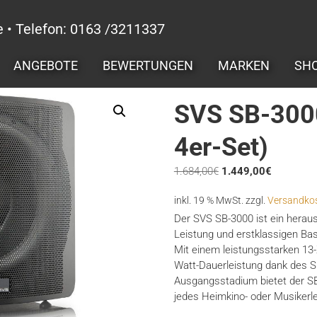
e • Telefon: 0163 /3211337
ANGEBOTE
BEWERTUNGEN
MARKEN
SH
SVS SB-3000
4er-Set)
Ursprünglicher
Aktueller
1.684,00
€
1.449,00
€
Preis
Preis
inkl. 19 % MwSt.
zzgl.
Versandko
war:
ist:
1.684,00€
1.449,00€
Der SVS SB-3000 ist ein herau
Leistung und erstklassigen Ba
Mit einem leistungsstarken 13-
Watt-Dauerleistung dank des S
Ausgangsstadium bietet der SB-
jedes Heimkino- oder Musikerl