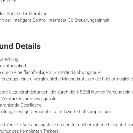
 Furnier
 den Schutz der Membran
t der Intelligent Control Interface(ICI) Steuerungseinheit
und Details
Auslenkung
dichtungskorb
 durch eine flachflankige 2″ Split-Wind-Schwingspule.
e erzeugen eine unvergleichliche Magnetkraft, um die höchstmögliche
rfeste Litzendrahtleitungen, die durch die 6,5-Zoll-Nomex-Verbundsp
 Verstärker zur Schwingspule
 strahlende Oberfläche
hlung, niedrige Geräusche, u. reduzierte Luftkompression.
 tolerierte Aufhängungsteile sorgen für unübertroffene Linearität b
ruktur des kompletten Treibers.