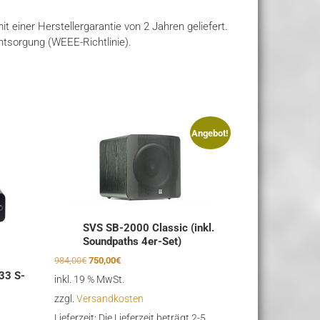
 einer Herstellergarantie von 2 Jahren geliefert.
tsorgung (WEEE-Richtlinie).
Angebot!
SVS SB-2000 Classic (inkl.
Soundpaths 4er-Set)
Ursprünglicher
Aktueller
984,00
€
750,00
€
Preis
Preis
33 S-
inkl. 19 % MwSt.
war:
ist:
zzgl.
Versandkosten
984,00€
750,00€.
Lieferzeit:
Die Lieferzeit beträgt 2-5