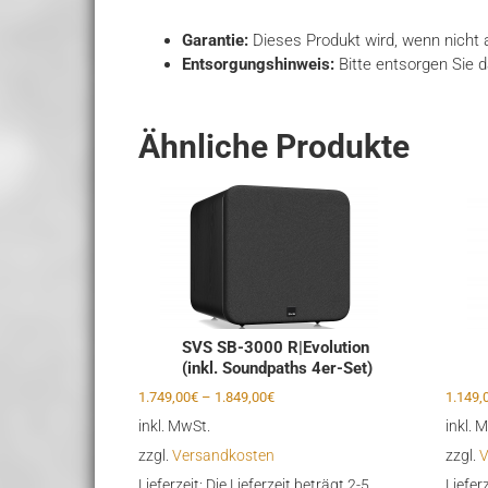
Garantie:
Dieses Produkt wird, wenn nicht a
Entsorgungshinweis:
Bitte entsorgen Sie 
Ähnliche Produkte
SVS SB-3000 R|Evolution
(inkl. Soundpaths 4er-Set)
1.749,00
€
–
1.849,00
€
1.149,
inkl. MwSt.
inkl. 
zzgl.
Versandkosten
zzgl.
V
Lieferzeit:
Die Lieferzeit beträgt 2-5
Liefer