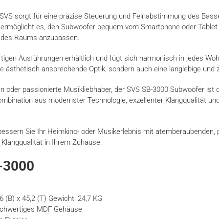
 SVS sorgt für eine präzise Steuerung und Feinabstimmung des Basse
pp ermöglicht es, den Subwoofer bequem vom Smartphone oder Tablet a
n des Raums anzupassen.
igen Ausführungen erhältlich und fügt sich harmonisch in jedes Woh
ne ästhetisch ansprechende Optik, sondern auch eine langlebige und
 oder passionierte Musikliebhaber, der SVS SB-3000 Subwoofer ist die 
mbination aus modernster Technologie, exzellenter Klangqualität und
essern Sie Ihr Heimkino- oder Musikerlebnis mit atemberaubenden,
Klangqualität in Ihrem Zuhause.
B-3000
6 (B) x 45,2 (T) Gewicht: 24,7 KG
hochwertiges MDF Gehäuse