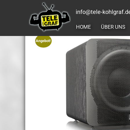
Zum
Inhalt
info@tele-kohlgraf.d
springen
HOME
ÜBER UNS
Angebot!