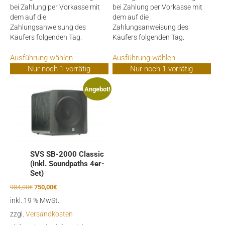
bei Zahlung per Vorkasse mit
bei Zahlung per Vorkasse mit
dem auf die
dem auf die
Zahlungsanweisung des
Zahlungsanweisung des
Käufers folgenden Tag.
Käufers folgenden Tag.
Dieses
Dieses
Ausführung wählen
Ausführung wählen
Produkt
Produkt
Nur noch 1 vorrätig
Nur noch 1 vorrätig
weist
weist
mehrere
mehrere
Angebot!
Varianten
Varianten
auf.
auf.
Die
Die
Optionen
Optionen
können
können
auf
auf
SVS SB-2000 Classic
der
der
(inkl. Soundpaths 4er-
Produktseite
Produktseite
Set)
gewählt
gewählt
Ursprünglicher
Aktueller
984,00
€
750,00
€
werden
werden
Preis
Preis
inkl. 19 % MwSt.
war:
ist:
zzgl.
Versandkosten
984,00€
750,00€.