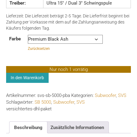
Treiber:
Ultra 15″ / Dual 3″ Schwingspule
Lieferzeit:
Die Lieferzeit beträgt 2-5 Tage. Die Lieferfrist beginnt bei
Zahlung per Vorkasse mit dem auf die Zahlungsanweisung des
Käufers folgenden Tag.
Farbe
Zurücksetzen
Nur noch 1 vorrätig
SVS
In den Warenkorb
SB-
5000
Artikelnummer:
svs-sb-5000-pba
Kategorien:
Subwoofer
,
SVS
(inkl.
Schlagwörter:
SB 5000
,
Subwoofer
,
SVS
Soundpaths
versichtertes-dhl-paket
4er-
Set)
Menge
Beschreibung
Zusätzliche Informationen