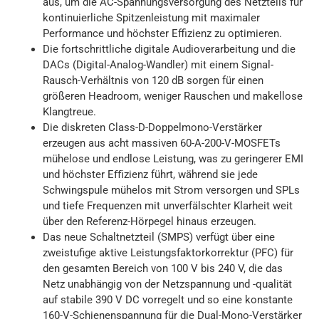
aus, um die AC-Spannungsversorgung des Netzteils für
kontinuierliche Spitzenleistung mit maximaler
Performance und höchster Effizienz zu optimieren.
Die fortschrittliche digitale Audioverarbeitung und die
DACs (Digital-Analog-Wandler) mit einem Signal-
Rausch-Verhältnis von 120 dB sorgen für einen
größeren Headroom, weniger Rauschen und makellose
Klangtreue.
Die diskreten Class-D-Doppelmono-Verstärker
erzeugen aus acht massiven 60-A-200-V-MOSFETs
mühelose und endlose Leistung, was zu geringerer EMI
und höchster Eﬃzienz führt, während sie jede
Schwingspule mühelos mit Strom versorgen und SPLs
und tiefe Frequenzen mit unverfälschter Klarheit weit
über den Referenz-Hörpegel hinaus erzeugen.
Das neue Schaltnetzteil (SMPS) verfügt über eine
zweistufige aktive Leistungsfaktorkorrektur (PFC) für
den gesamten Bereich von 100 V bis 240 V, die das
Netz unabhängig von der Netzspannung und -qualität
auf stabile 390 V DC vorregelt und so eine konstante
160-V-Schienenspannung für die Dual-Mono-Verstärker