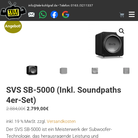
Zum
info@tele-kohlgraf.de • Telefon: 0163 /3211337
Inhalt
springen
Angebot!
SVS SB-5000 (inkl. Soundpaths
4er-Set)
Ursprünglicher
Aktueller
2.884,00
€
2.799,00
€
Preis
Preis
inkl. 19 % MwSt.
zzgl.
Versandkosten
war:
ist:
2.884,00€
2.799,00€.
Der SVS SB-5000 ist ein Meisterwerk der Subwoofer-
Technologie, das herausragende Leistung und