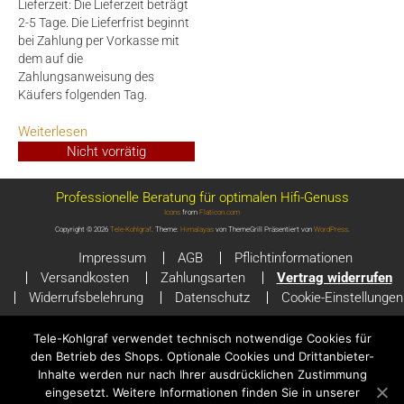
Lieferzeit:
Die Lieferzeit beträgt
2-5 Tage. Die Lieferfrist beginnt
bei Zahlung per Vorkasse mit
dem auf die
Zahlungsanweisung des
Käufers folgenden Tag.
Weiterlesen
Nicht vorrätig
Professionelle Beratung für optimalen Hifi-Genuss
Icons
from
Flaticon.com
Copyright © 2026
Tele-Kohlgraf
. Theme:
Himalayas
von ThemeGrill Präsentiert von
WordPress
.
Impressum
AGB
Pflichtinformationen
Versandkosten
Zahlungsarten
Vertrag widerrufen
Widerrufsbelehrung
Datenschutz
Cookie-Einstellungen
Alle Preise inkl. der gesetzlichen MwSt.
Tele-Kohlgraf verwendet technisch notwendige Cookies für
den Betrieb des Shops. Optionale Cookies und Drittanbieter-
Inhalte werden nur nach Ihrer ausdrücklichen Zustimmung
eingesetzt. Weitere Informationen finden Sie in unserer