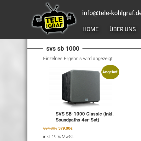
Zum
Inhalt
info@tele-kohlgraf.d
springen
HOME
ÜBER UNS
svs sb 1000
Einzelnes Ergebnis wird angezeigt
Angebot!
SVS SB-1000 Classic (inkl.
Soundpaths 4er-Set)
Ursprünglicher
Aktueller
634,00
€
579,00
€
Preis
Preis
inkl. 19 % MwSt.
war:
ist: