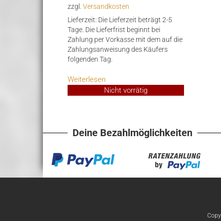
zzgl.
Versandkosten
634,00€
579,00€.
Lieferzeit:
Die Lieferzeit beträgt 2-5
Tage. Die Lieferfrist beginnt bei
Zahlung per Vorkasse mit dem auf die
Zahlungsanweisung des Käufers
folgenden Tag.
Weiterlesen
Nicht vorrätig
Deine Bezahlmöglichkeiten
Copy