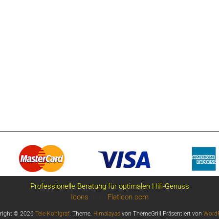
Professionelle Beratung für optimalen Hifi-Genuss
Icons
from
Flaticon.com
right © 2026
Tele-Kohlgraf
. Theme:
Himalayas
von ThemeGrill Präsentiert von
WordP