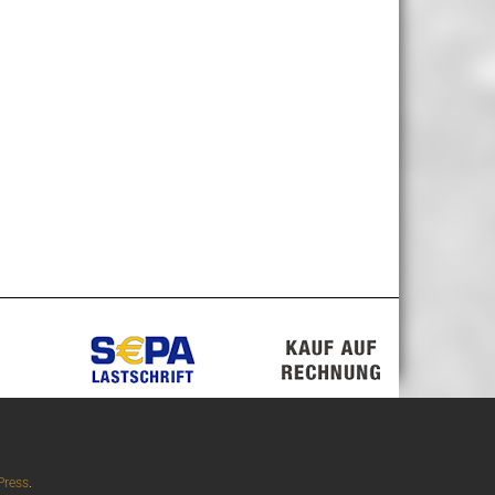
ress
.