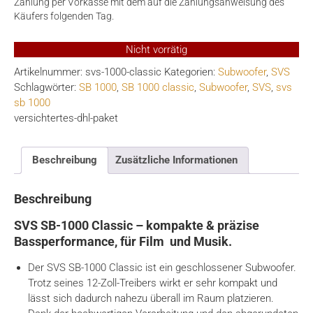
Zahlung per Vorkasse mit dem auf die Zahlungsanweisung des
Käufers folgenden Tag.
Nicht vorrätig
Artikelnummer:
svs-1000-classic
Kategorien:
Subwoofer
,
SVS
Schlagwörter:
SB 1000
,
SB 1000 classic
,
Subwoofer
,
SVS
,
svs
sb 1000
versichtertes-dhl-paket
Beschreibung
Zusätzliche Informationen
Beschreibung
SVS SB-1000 Classic – kompakte & präzise
Bassperformance, für Film und Musik.
Der SVS SB-1000 Classic ist ein geschlossener Subwoofer.
Trotz seines 12-Zoll-Treibers wirkt er sehr kompakt und
lässt sich dadurch nahezu überall im Raum platzieren.