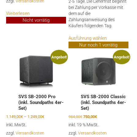
zzgl.
Versandkosten
2-5 Tage. Die Lieferfrist beginnt
bei Zahlung per Vorkasse mit
Weiterlesen
dem auf die
Zahlungsanweisung des
Nicht vorrätig
Käufers folgenden Tag.
Dieses
Ausführung wählen
Produkt
Nur noch 1 vorrätig
weist
mehrere
Angebot!
Angebot!
Varianten
auf.
Die
Optionen
können
auf
SVS SB-2000 Pro
SVS SB-2000 Classic
der
(inkl. Soundpaths 4er-
(inkl. Soundpaths 4er-
Produktseite
Set)
Set)
gewählt
Ursprünglicher
Aktueller
1.149,00
€
–
1.249,00
€
984,00
€
750,00
€
werden
Preis
Preis
inkl. MwSt.
inkl. 19 % MwSt.
war:
ist:
zzgl.
Versandkosten
zzgl.
Versandkosten
984,00€
750,00€.