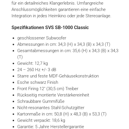
für ein detailreiches Klangerlebnis. Umfangreiche
Anschlussmöglichkeiten garantieren eine einfache
Integration in jedes Heimkino oder jede Stereoanlage.
Spezifikationen SVS SB-1000 Classic
geschlossener Subwoofer
Abmessungen in cm: 34,3 (H) x 34,3 (B) x 34,3 (T)
Gesamtabmessungen in cm: 35,6 (H) x 34,3 (B) x 34,3
(T)
Gewicht: 12,7 kg
24 – 260 Hz +/- 3 dB
Starre und feste MDF-Gehäusekonstruktion
Esche schwarz Finish
Front Firing 12″ (30,5 cm) Treiber
Rückseitig montierte Verstärkereinheit
Schraubbare Gummifüße
Nicht-resonantes Stahl-Schutzgitter
Kartonmaße in cm: 50,8 (H) x 48,3 (B) x 53,3 (T)
Gewicht verpackt: 18,6 kg
Garantie: 5 Jahre Herstellergarantie