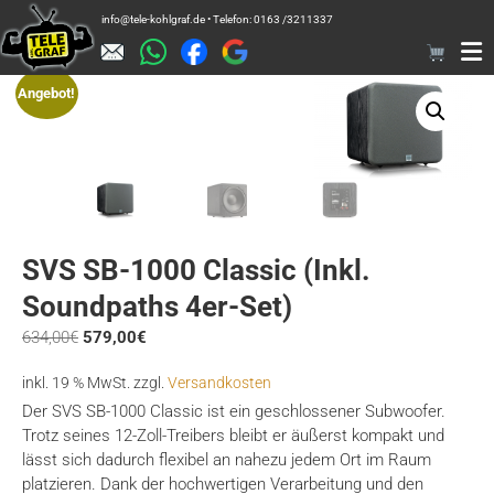
Zum
info@tele-kohlgraf.de • Telefon: 0163 /3211337
Inhalt
springen
Angebot!
SVS SB-1000 Classic (inkl.
Soundpaths 4er-Set)
Ursprünglicher
Aktueller
634,00
€
579,00
€
Preis
Preis
inkl. 19 % MwSt.
zzgl.
Versandkosten
war:
ist:
634,00€
579,00€.
Der SVS SB-1000 Classic ist ein geschlossener Subwoofer.
Trotz seines 12-Zoll-Treibers bleibt er äußerst kompakt und
lässt sich dadurch flexibel an nahezu jedem Ort im Raum
platzieren. Dank der hochwertigen Verarbeitung und den