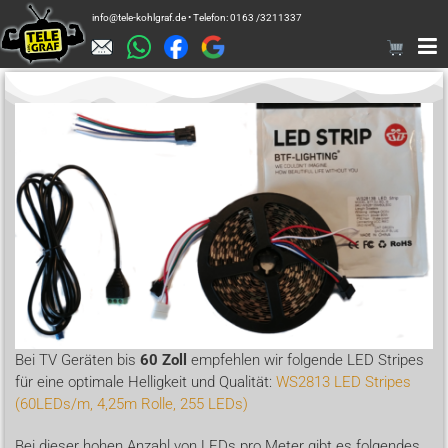
info@tele-kohlgraf.de • Telefon: 0163 /3211337
Bei TV Geräten bis
60 Zoll
empfehlen wir folgende LED Stripes
für eine optimale Helligkeit und Qualität:
WS2813 LED Stripes
(60LEDs/m, 4,25m Rolle, 255 LEDs)
Bei dieser hohen Anzahl von LEDs pro Meter gibt es folgendes